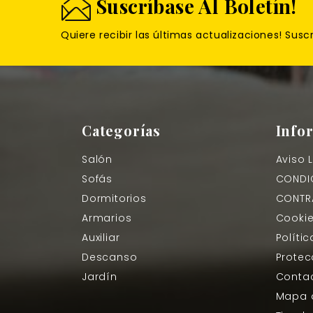
Suscríbase Al Boletín!
Quiere recibir las últimas actualizaciones! Susc
Categorías
Info
Salón
Aviso 
Sofás
CONDIC
Dormitorios
CONTR
Armarios
Cooki
Auxiliar
Políti
Descanso
Protec
Jardín
Contac
Mapa d