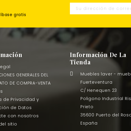
ríbase gratis
rmación
Información De La
Tienda
Legal

Muebles laver - mueb
IONES GENERALES DEL
Fuerteventura
ATO DE COMPRA-VENTA
C/ Henequen 23
es
Poligono Industrial Ri
ca de Privacidad y
Prieto
ción de Datos
35600 Puerto del Rosa
te con nosotros
España
el sitio