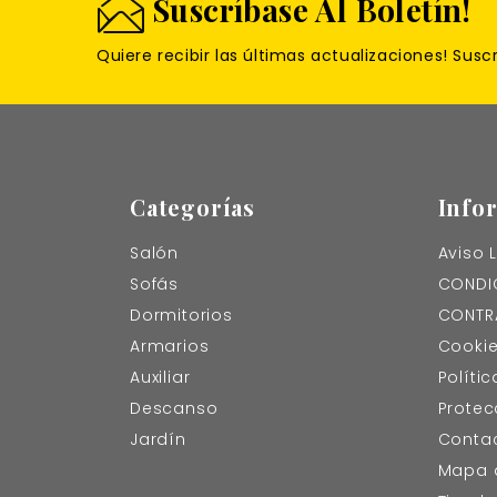
Suscríbase Al Boletín!
Quiere recibir las últimas actualizaciones! Susc
Categorías
Info
Salón
Aviso 
Sofás
CONDIC
Dormitorios
CONTR
Armarios
Cooki
Auxiliar
Políti
Descanso
Protec
Jardín
Contac
Mapa d