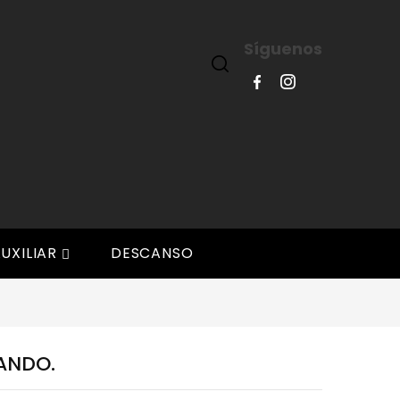
Síguenos
UXILIAR
DESCANSO

ANDO.