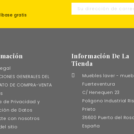
ríbase gratis
rmación
Información De La
Tienda
Legal

Muebles laver - mueb
IONES GENERALES DEL
Fuerteventura
ATO DE COMPRA-VENTA
C/ Henequen 23
es
Poligono Industrial Ri
ca de Privacidad y
Prieto
ción de Datos
35600 Puerto del Rosa
te con nosotros
España
el sitio